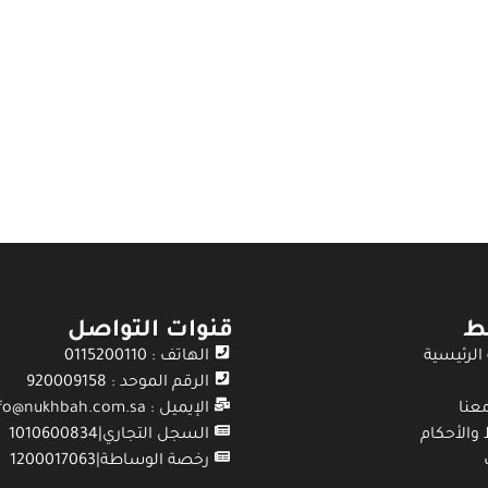
بط
قنوات التواصل
الرئيسية
الهاتف : 0115200110
الرقم الموحد : 920009158
عنا
الإيميل : info@nukhbah.com.sa
والأحكام
السجل التجاري|1010600834
رخصة الوساطة|1200017063