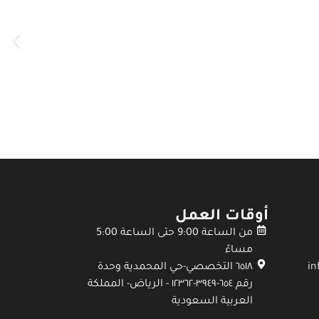
أوقات العمل
من الساعة 9:00 حتى الساعة 5:00
مساءً
٦٥١٨ التخصصي-حي المحمدية وحدة
رقم ٦٥٤-٣٩٤٩-١٢٣٦٢ - الرياض- المملكة
العربية السعودية