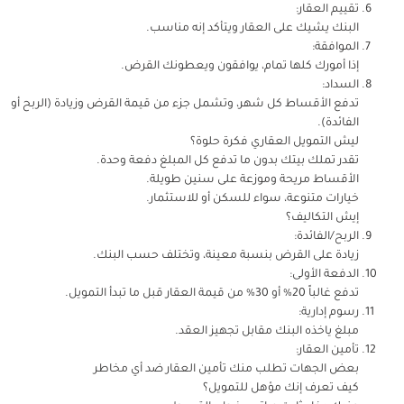
تقييم العقار:
البنك يشيك على العقار ويتأكد إنه مناسب.
الموافقة:
إذا أمورك كلها تمام، يوافقون ويعطونك القرض.
السداد:
تدفع الأقساط كل شهر، وتشمل جزء من قيمة القرض وزيادة (الربح أو
الفائدة).
ليش التمويل العقاري فكرة حلوة؟
تقدر تملك بيتك بدون ما تدفع كل المبلغ دفعة وحدة.
الأقساط مريحة وموزعة على سنين طويلة.
خيارات متنوعة، سواء للسكن أو للاستثمار.
إيش التكاليف؟
الربح/الفائدة:
زيادة على القرض بنسبة معينة، وتختلف حسب البنك.
الدفعة الأولى:
تدفع غالباً 20% أو 30% من قيمة العقار قبل ما تبدأ التمويل.
رسوم إدارية:
مبلغ ياخذه البنك مقابل تجهيز العقد.
تأمين العقار:
بعض الجهات تطلب منك تأمين العقار ضد أي مخاطر
كيف تعرف إنك مؤهل للتمويل؟