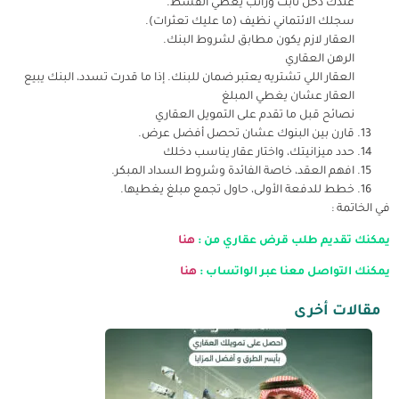
عندك دخل ثابت وراتب يغطي القسط.
سجلك الائتماني نظيف (ما عليك تعثرات).
العقار لازم يكون مطابق لشروط البنك.
الرهن العقاري
العقار اللي تشتريه يعتبر ضمان للبنك. إذا ما قدرت تسدد، البنك يبيع
العقار عشان يغطي المبلغ
نصائح قبل ما تقدم على التمويل العقاري
قارن بين البنوك عشان تحصل أفضل عرض.
حدد ميزانيتك، واختار عقار يناسب دخلك
افهم العقد، خاصة الفائدة وشروط السداد المبكر.
خطط للدفعة الأولى، حاول تجمع مبلغ يغطيها.
في الخاتمة :
يمكنك تقديم طلب قرض عقاري من :
هنا
يمكنك التواصل معنا عبر الواتساب :
هنا
مقالات أخرى