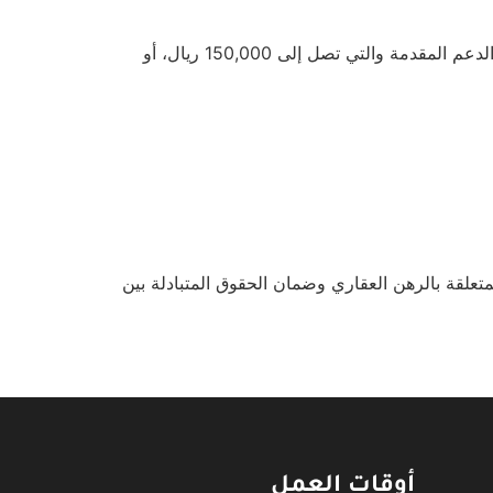
خدمة تُعنى بإدارة ملفات الدعم السكني وفق برامج وزارة الشؤون البلدية والقروية والإسكان، وتشمل الاستفادة من باقات الدعم المقدمة والتي تصل إلى 150,000 ريال، أو
تعلقة بالرهن العقاري وضمان الحقوق المتبادلة بين
أوقات العمل